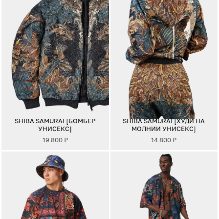
SHIBA SAMURAI [БОМБЕР
SHIBA SAMURAI [ХУДИ НА
УНИСЕКС]
МОЛНИИ УНИСЕКС]
19 800
₽
14 800
₽