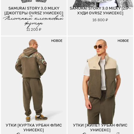
SAMURAI STORY 3.0 MILKY
SAMURAI STORY 3.0 MILKY [ZIP-
[ДЖОГГЕРЫ OVRSZ УНИСЕКС]
ХУДИ OVRSZ УНИСЕКС]
Плотный хлопковый
16 800
₽
футер
11 200
₽
НОВОЕ
НОВОЕ
УТКИ [КУРТКА УРБАН ФЛИС
УТКИ [ЖИЛЕТ УРБАН ФЛИС
УНИСЕКС]
УНИСЕКС]