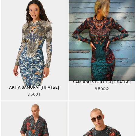
SAMURAI STORY 1.0 [ПЛАТЬЕ]
AKITA SAMURAI [ПЛАТЬЕ]
8 500
₽
8 500
₽