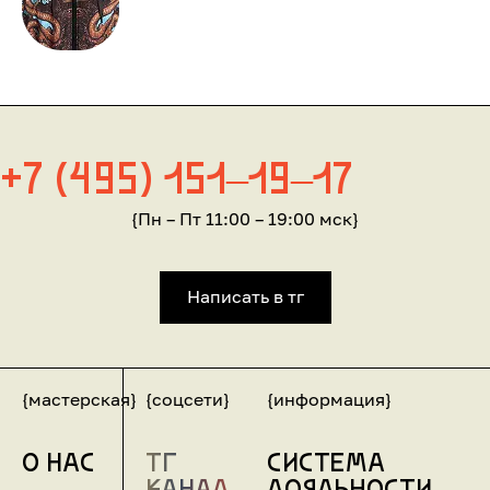
+7 (495) 151–19–17
{Пн – Пт 11:00 – 19:00 мск}
Написать в тг
{мастерская}
{соцсети}
{информация}
О нас
Тг
СИСТЕМА