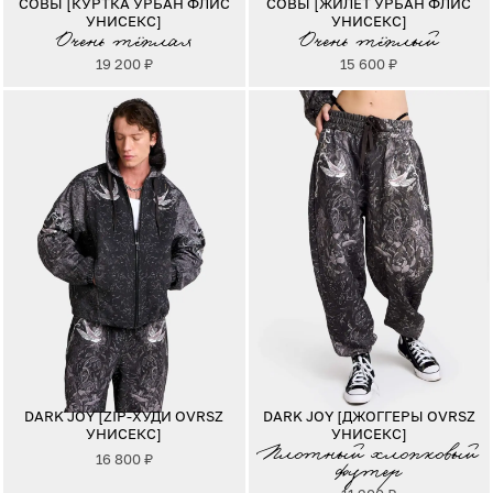
СОВЫ [КУРТКА УРБАН ФЛИС
СОВЫ [ЖИЛЕТ УРБАН ФЛИС
УНИСЕКС]
УНИСЕКС]
Очень тёплая
Очень тёплый
19 200
₽
15 600
₽
DARK JOY [ZIP-ХУДИ OVRSZ
DARK JOY [ДЖОГГЕРЫ OVRSZ
УНИСЕКС]
УНИСЕКС]
Плотный хлопковый
16 800
₽
футер