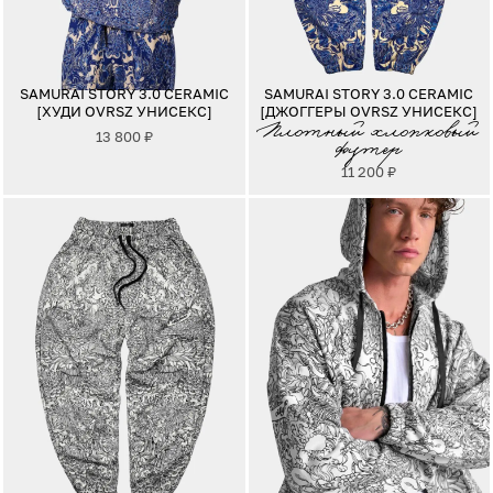
SAMURAI STORY 3.0 CERAMIC
SAMURAI STORY 3.0 CERAMIC
[ХУДИ OVRSZ УНИСЕКС]
[ДЖОГГЕРЫ OVRSZ УНИСЕКС]
Плотный хлопковый
13 800
₽
футер
11 200
₽