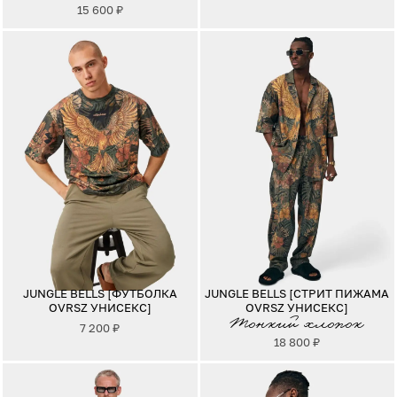
15 600
₽
JUNGLE BELLS [ФУТБОЛКА
JUNGLE BELLS [СТРИТ ПИЖАМА
OVRSZ УНИСЕКС]
OVRSZ УНИСЕКС]
Тонкий хлопок
7 200
₽
18 800
₽