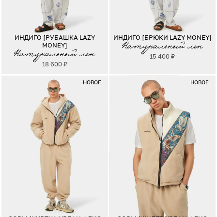
ИНДИГО [РУБАШКА LAZY
ИНДИГО [БРЮКИ LAZY MONEY]
MONEY]
Натуральный лен
Натуральный лен
15 400
₽
18 600
₽
НОВОЕ
НОВОЕ