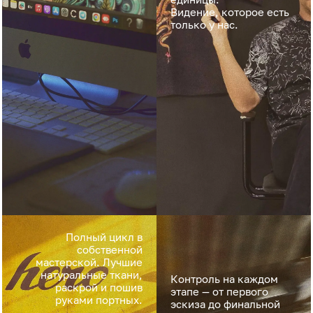
Видение, которое есть
только у нас.
Полный цикл в
собственной
мастерской. Лучшие
натуральные ткани,
Контроль на каждом
раскрой и пошив
этапе — от первого
руками портных.
эскиза до финальной