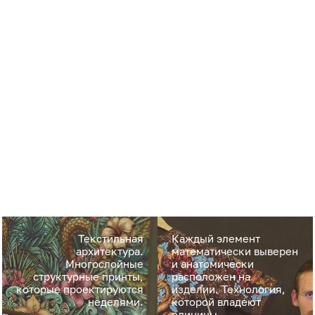
Текстильная
Каждый элемент
архитектура.
математически выверен
Многослойные
и анатомически
структурные принты,
расположен на
которые проектируются
изделии. Технология,
неделями.
которой владеют
единицы.