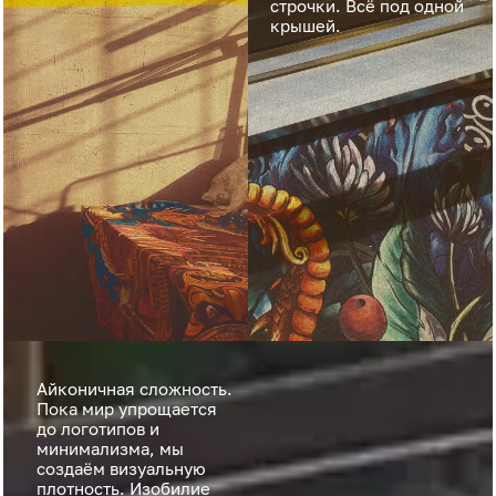
строчки. Всё под одной
крышей.
Айконичная сложность.
Пока мир упрощается
до логотипов и
минимализма, мы
создаём визуальную
плотность. Изобилие