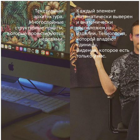
Текстильная
Каждый элемент
архитектура.
математически выверен
Многослойные
и анатомически
структурные принты,
расположен на
которые проектируются
изделии. Технология,
неделями.
которой владеют
единицы.
Видение, которое есть
только у нас.