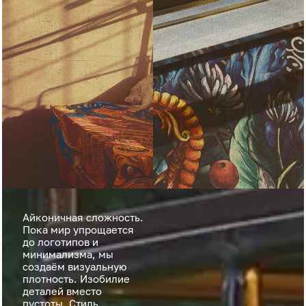
Айконичная сложность.
Пока мир упрощается
до логотипов и
минимализма, мы
создаём визуальную
плотность. Изобилие
деталей вместо
пустоты. Стиль,