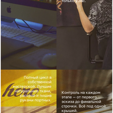
только у нас.
Полный цикл в
собственной
мастерской. Лучшие
натуральные ткани,
Контроль на каждом
раскрой и пошив
этапе — от первого
руками портных.
эскиза до финальной
строчки. Всё под одной
крышей.