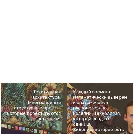
Текстильная
Каждый элемент
архитектура.
математически выверен
Многослойные
и анатомически
структурные принты,
расположен на
которые проектируются
изделии. Технология,
неделями.
которой владеют
единицы.
Видение, которое есть