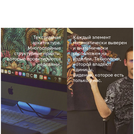
Текстильная
Каждый элемент
архитектура.
математически выверен
Многослойные
и анатомически
структурные принты,
расположен на
которые проектируются
изделии. Технология,
неделями.
которой владеют
единицы.
Видение, которое есть
только у нас.