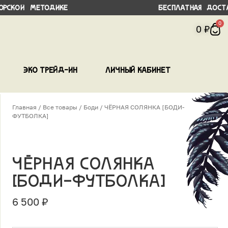
 методике
Бесплатная доставка в ПВЗ 
0
0
₽
Эко трейд-ин
Личный кабинет
Главная
/
Все товары
/
Боди
/ ЧЁРНАЯ СОЛЯНКА [БОДИ-
ФУТБОЛКА]
ЧЁРНАЯ СОЛЯНКА
[БОДИ-ФУТБОЛКА]
6 500
₽