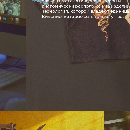
элемент математически выверен и
анатомически расположен на изделии
Технология, которой владеют единицы
Видение, которое есть только у нас.