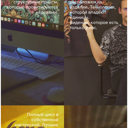
структурные принты,
расположен на
которые проектируются
изделии. Технология,
неделями.
которой владеют
единицы.
Видение, которое есть
только у нас.
Полный цикл в
собственной
мастерской. Лучшие