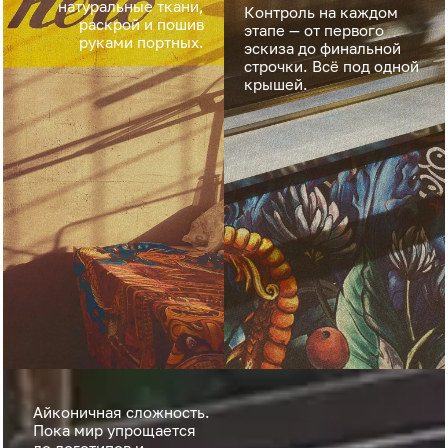
натуральные ткани,
Контроль на каждом
раскрой и пошив
этапе — от первого
руками портных.
эскиза до финальной
строчки. Всё под одной
крышей.
Айконичная сложность.
Пока мир упрощается