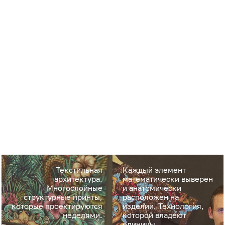
Текстильная
Каждый элемент
архитектура.
математически выверен
Многослойные
и анатомически
структурные принты,
расположен на
которые проектируются
изделии. Технология,
неделями.
которой владеют
единицы.