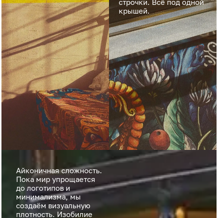
строчки. Всё под одной
крышей.
Айконичная сложность.
Пока мир упрощается
до логотипов и
минимализма, мы
создаём визуальную
плотность. Изобилие