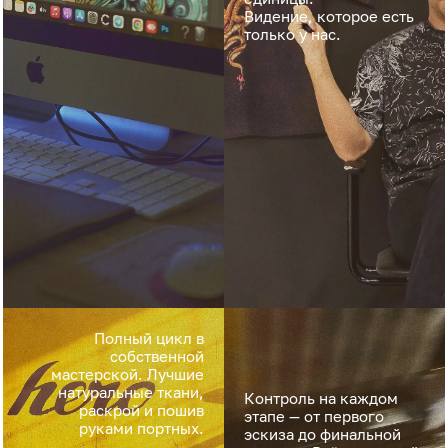
Видение, которое есть
только у нас.
Полный цикл в
собственной
мастерской. Лучшие
натуральные ткани,
Контроль на каждом
раскрой и пошив
этапе — от первого
руками портных.
эскиза до финальной