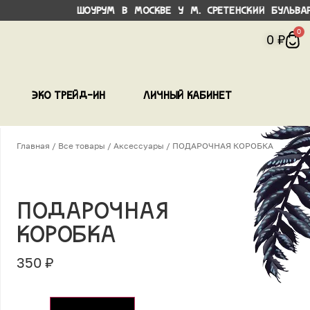
рум в Москве у М. Сретенский бульва
0
0
₽
Эко трейд-ин
Личный кабинет
Главная
/
Все товары
/
Аксессуары
/ ПОДАРОЧНАЯ КОРОБКА
ПОДАРОЧНАЯ
КОРОБКА
350
₽