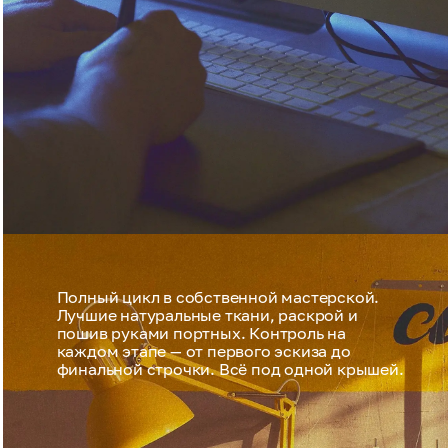
Полный цикл в собственной мастерской.
Лучшие натуральные ткани, раскрой и
пошив руками портных. Контроль на
каждом этапе — от первого эскиза до
финальной строчки. Всё под одной крышей.