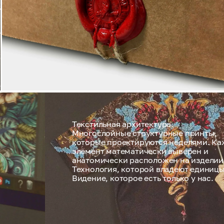
Текстильная архитектура.
Многослойные структурные принты,
которые проектируются неделями. К
элемент математически выверен и
анатомически расположен на изделии
Технология, которой владеют единицы
Видение, которое есть только у нас.