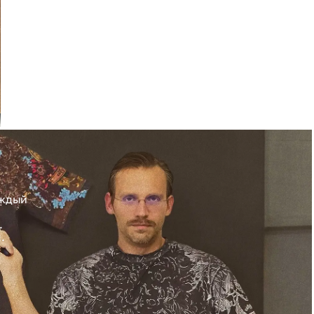
аждый
.
.