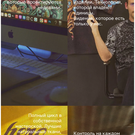
которые проектируются
изделии. Технология,
неделями.
которой владеют
единицы.
Видение, которое есть
только у нас.
Полный цикл в
собственной
мастерской. Лучшие
натуральные ткани,
Контроль на каждом