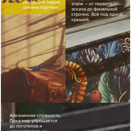
раскрой и пошив
этапе — от первого
руками портных.
эскиза до финальной
строчки. Всё под одной
крышей.
Айконичная сложность.
Пока мир упрощается
до логотипов и