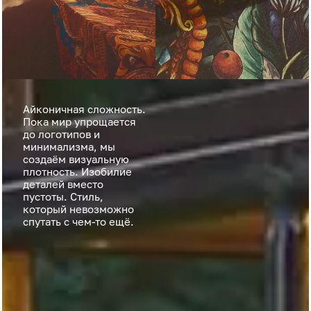
Айконичная сложность.
Пока мир упрощается
до логотипов и
минимализма, мы
создаём визуальную
плотность. Изобилие
деталей вместо
пустоты. Стиль,
который невозможно
спутать с чем-то ещё.