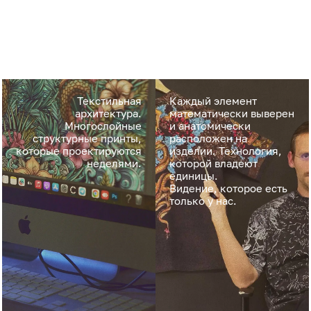
Текстильная
Каждый элемент
архитектура.
математически выверен
Многослойные
и анатомически
структурные принты,
расположен на
которые проектируются
изделии. Технология,
неделями.
которой владеют
единицы.
Видение, которое есть
только у нас.