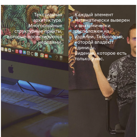
Текстильная
Каждый элемент
архитектура.
математически выверен
Многослойные
и анатомически
структурные принты,
расположен на
которые проектируются
изделии. Технология,
неделями.
которой владеют
единицы.
Видение, которое есть
только у нас.