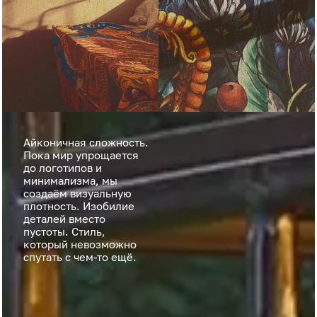
Айконичная сложность.
Пока мир упрощается
до логотипов и
минимализма, мы
создаём визуальную
плотность. Изобилие
деталей вместо
пустоты. Стиль,
который невозможно
спутать с чем-то ещё.