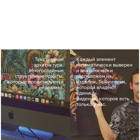
Текстильная
Каждый элемент
архитектура.
математически выверен
Многослойные
и анатомически
структурные принты,
расположен на
которые проектируются
изделии. Технология,
неделями.
которой владеют
единицы.
Видение, которое есть
только у нас.