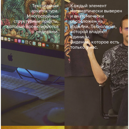
Текстильная
Каждый элемент
архитектура.
математически выверен
Многослойные
и анатомически
структурные принты,
расположен на
которые проектируются
изделии. Технология,
неделями.
которой владеют
единицы.
Видение, которое есть
только у нас.