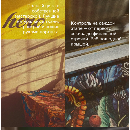
Полный цикл в
собственной
мастерской. Лучшие
натуральные ткани,
Контроль на каждом
раскрой и пошив
этапе — от первого
руками портных.
эскиза до финальной
строчки. Всё под одной
крышей.