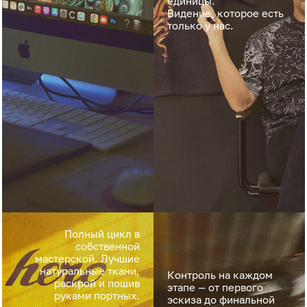
единицы.
Видение, которое есть
только у нас.
Полный цикл в
собственной
мастерской. Лучшие
натуральные ткани,
Контроль на каждом
раскрой и пошив
этапе — от первого
руками портных.
эскиза до финальной