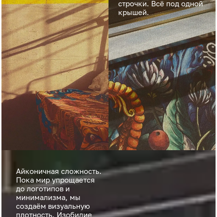
строчки. Всё под одной
крышей.
Айконичная сложность.
Пока мир упрощается
до логотипов и
минимализма, мы
создаём визуальную
плотность. Изобилие