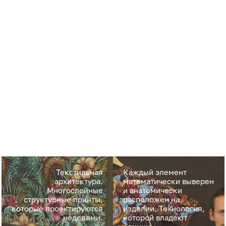
Текстильная
Каждый элемент
архитектура.
математически выверен
Многослойные
и анатомически
структурные принты,
расположен на
которые проектируются
изделии. Технология,
неделями.
которой владеют