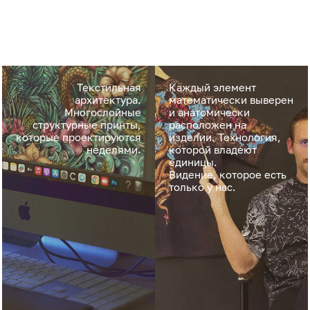
Текстильная
Каждый элемент
архитектура.
математически выверен
Многослойные
и анатомически
структурные принты,
расположен на
которые проектируются
изделии. Технология,
неделями.
которой владеют
единицы.
Видение, которое есть
только у нас.