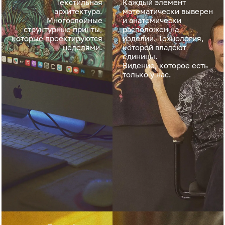
Текстильная
Каждый элемент
архитектура.
математически выверен
Многослойные
и анатомически
структурные принты,
расположен на
которые проектируются
изделии. Технология,
неделями.
которой владеют
единицы.
Видение, которое есть
только у нас.