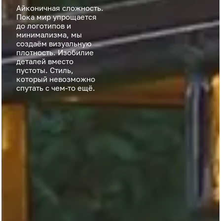
Айконичная сложность.
Пока мир упрощается
до логотипов и
минимализма, мы
создаём визуальную
плотность. Изобилие
деталей вместо
пустоты. Стиль,
который невозможно
спутать с чем-то ещё.